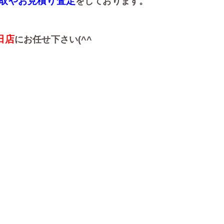
取やお見積り査定
をしております。
田店
にお任せ下さい(^^