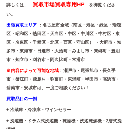
買取市場買取専用HP
詳しくは、
を御覧くださ
い。
出張買取エリア
：名古屋市全域（南区・港区・緑区・瑞穂
区・昭和区・熱田区・天白区・中区・中川区・中村区・東
区・名東区・千種区・北区・西区・守山区） ・大府市・知
多市・東海市・日進市・大治町・みよし市・東郷町・豊明
市・知立市・刈谷市・阿久比町・常滑市
※内容によって可能な地域
：瀬戸市・尾張旭市・長久手
市・蟹江町・飛島村・弥富町・東浦町・半田市・高浜市・
碧南市・安城市は、一度ご相談ください！
買取品目の一例
◉ 冷蔵庫・冷凍庫・ワインセラー
◉ 洗濯機・ドラム式洗濯機・乾燥機・洗濯乾燥機・2層式洗