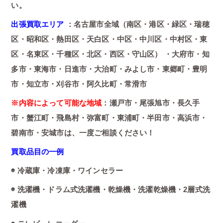
い。
出張買取エリア
：名古屋市全域（南区・港区・緑区・瑞穂
区・昭和区・熱田区・天白区・中区・中川区・中村区・東
区・名東区・千種区・北区・西区・守山区） ・大府市・知
多市・東海市・日進市・大治町・みよし市・東郷町・豊明
市・知立市・刈谷市・阿久比町・常滑市
※内容によって可能な地域
：瀬戸市・尾張旭市・長久手
市・蟹江町・飛島村・弥富町・東浦町・半田市・高浜市・
碧南市・安城市は、一度ご相談ください！
買取品目の一例
◉ 冷蔵庫・冷凍庫・ワインセラー
◉ 洗濯機・ドラム式洗濯機・乾燥機・洗濯乾燥機・2層式洗
濯機