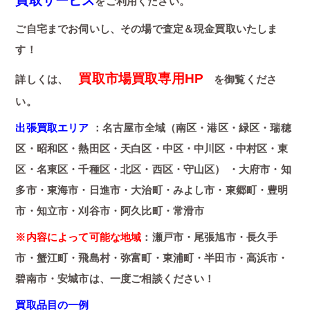
買取サービス
をご利用ください。
ご自宅までお伺いし、その場で査定＆現金買取いたしま
す！
買取市場買取専用HP
詳しくは、
を御覧くださ
い。
出張買取エリア
：名古屋市全域（南区・港区・緑区・瑞穂
区・昭和区・熱田区・天白区・中区・中川区・中村区・東
区・名東区・千種区・北区・西区・守山区） ・大府市・知
多市・東海市・日進市・大治町・みよし市・東郷町・豊明
市・知立市・刈谷市・阿久比町・常滑市
※内容によって可能な地域
：瀬戸市・尾張旭市・長久手
市・蟹江町・飛島村・弥富町・東浦町・半田市・高浜市・
碧南市・安城市は、一度ご相談ください！
買取品目の一例