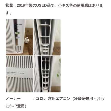
状態：2019年製のUSED品で、小キズ等の使用感はありま
す。
メーカー ：コロナ 窓用エアコン（冷暖房兼用・おも
に6～7畳用）