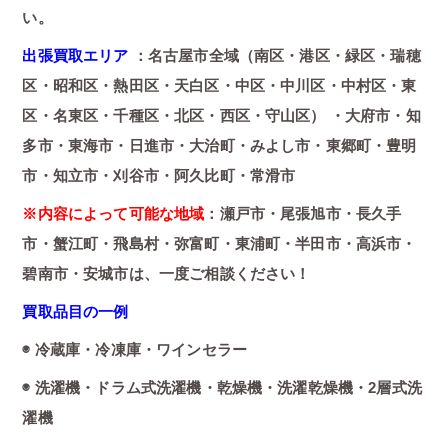
い。
出張買取エリア
：名古屋市全域（南区・港区・緑区・瑞穂
区・昭和区・熱田区・天白区・中区・中川区・中村区・東
区・名東区・千種区・北区・西区・守山区） ・大府市・知
多市・東海市・日進市・大治町・みよし市・東郷町・豊明
市・知立市・刈谷市・阿久比町・常滑市
※内容によって可能な地域
：瀬戸市・尾張旭市・長久手
市・蟹江町・飛島村・弥富町・東浦町・半田市・高浜市・
碧南市・安城市は、一度ご相談ください！
買取品目の一例
◉ 冷蔵庫・冷凍庫・ワインセラー
◉ 洗濯機・ドラム式洗濯機・乾燥機・洗濯乾燥機・2層式洗
濯機