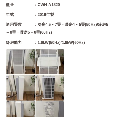
型番 ：CWH-A1820
年式 ：2019年製
適用畳数 ：冷房4.5～7畳・暖房4～5畳(50Hz)/冷房5
～8畳・暖房5～6畳(60Hz)
冷房能力 ：1.6kW(50Hz)/1.8kW(60Hz)