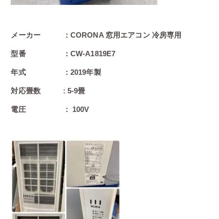
メーカー ：CORONA 窓用エアコン 冷房専用
型番 ：CW-A1819E7
年式 ：2019年製
対応畳数 : 5-9畳
電圧 ： 100V