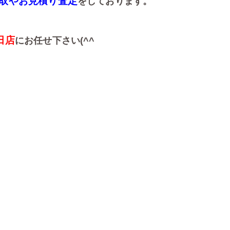
取やお見積り査定
をしております。
田店
にお任せ下さい(^^