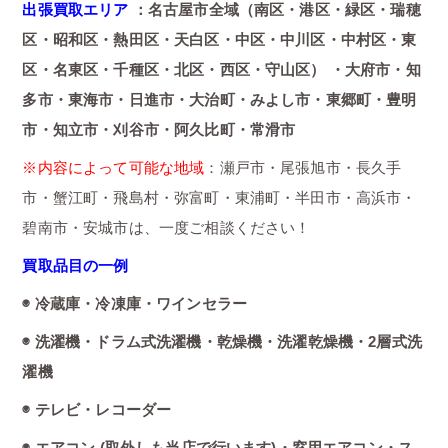
出張買取エリア
：名古屋市全域（南区・港区・緑区・瑞穂
区・昭和区・熱田区・天白区・中区・中川区・中村区・東
区・名東区・千種区・北区・西区・守山区） ・大府市・知
多市・東海市・日進市・大治町・みよし市・東郷町・豊明
市・知立市・刈谷市・阿久比町・常滑市
※内容によって可能な地域
：瀬戸市・尾張旭市・長久手
市・蟹江町・飛島村・弥富町・東浦町・半田市・高浜市・
碧南市・安城市は、一度ご相談ください！
買取品目の一例
◉ 冷蔵庫・冷凍庫・ワインセラー
◉ 洗濯機・ドラム式洗濯機・乾燥機・洗濯乾燥機・2層式洗
濯機
◉ テレビ・レコーダー
◉ エアコン (取外しも当店で行います)・窓用エアコン・ス