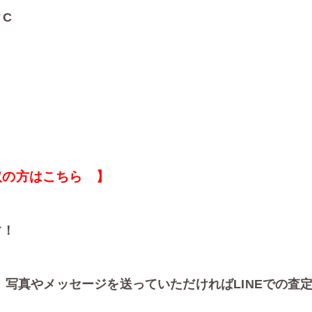
クC
取の方はこちら 】
す！
、写真やメッセージを送っていただければLINEでの査