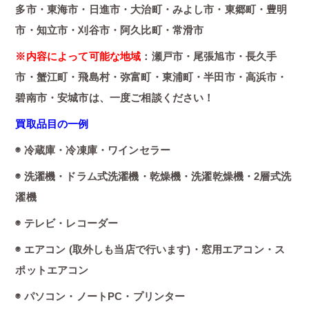
多市・東海市・日進市・大治町・みよし市・東郷町・豊明
市・知立市・刈谷市・阿久比町・常滑市
※内容によって可能な地域
：瀬戸市・尾張旭市・長久手
市・蟹江町・飛島村・弥富町・東浦町・半田市・高浜市・
碧南市・安城市は、一度ご相談ください！
買取品目の一例
◉ 冷蔵庫・冷凍庫・ワインセラー
◉ 洗濯機・ドラム式洗濯機・乾燥機・洗濯乾燥機・2層式洗
濯機
◉ テレビ・レコーダー
◉ エアコン (取外しも当店で行います)・窓用エアコン・ス
ポットエアコン
◉ パソコン・ノートPC・プリンター