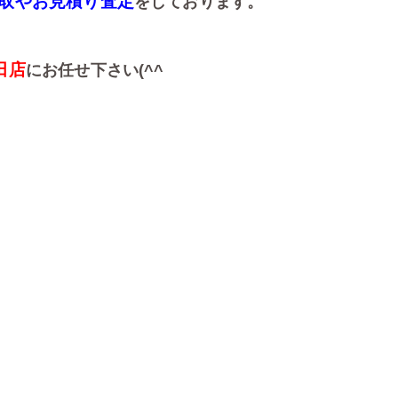
取やお見積り査定
をしております。
田店
にお任せ下さい(^^