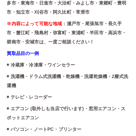
多市・東海市・日進市・大治町・みよし市・東郷町・豊明
市・知立市・刈谷市・阿久比町・常滑市
※内容によって可能な地域
：瀬戸市・尾張旭市・長久手
市・蟹江町・飛島村・弥富町・東浦町・半田市・高浜市・
碧南市・安城市は、一度ご相談ください！
買取品目の一例
◉ 冷蔵庫・冷凍庫・ワインセラー
◉ 洗濯機・ドラム式洗濯機・乾燥機・洗濯乾燥機・2層式洗
濯機
◉ テレビ・レコーダー
◉ エアコン (取外しも当店で行います)・窓用エアコン・ス
ポットエアコン
◉ パソコン・ノートPC・プリンター