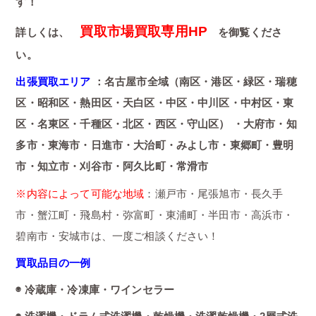
す！
買取市場買取専用HP
詳しくは、
を御覧くださ
い。
出張買取エリア
：名古屋市全域（南区・港区・緑区・瑞穂
区・昭和区・熱田区・天白区・中区・中川区・中村区・東
区・名東区・千種区・北区・西区・守山区） ・大府市・知
多市・東海市・日進市・大治町・みよし市・東郷町・豊明
市・知立市・刈谷市・阿久比町・常滑市
※内容によって可能な地域
：瀬戸市・尾張旭市・長久手
市・蟹江町・飛島村・弥富町・東浦町・半田市・高浜市・
碧南市・安城市は、一度ご相談ください！
買取品目の一例
◉ 冷蔵庫・冷凍庫・ワインセラー