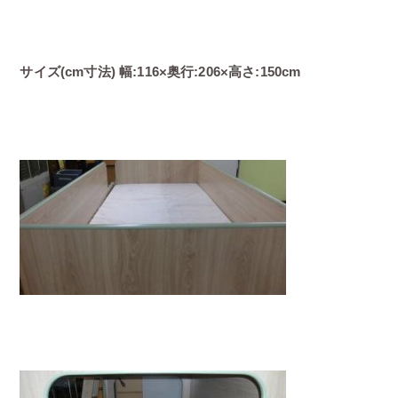
サイズ(cm寸法) 幅:116×奥行:206×高さ:150cm