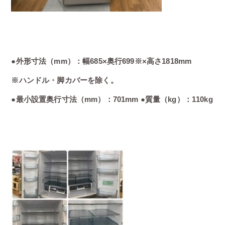
●外形寸法（mm）：幅685×奥行699※×高さ1818mm
※ハンドル・脚カバーを除く。
●最小設置奥行寸法（mm）：701mm ●質量（kg）：110kg