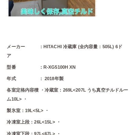
メーカー ：HITACHI 冷蔵庫 (全内容量：505L) 6ド
ア
型番 ：R-XG5100H XN
年式 ： 2018年製
各室定格内容積 ・冷蔵室：269L<207L うち真空チルドルー
ム10L> ・
製氷室：19L<5L> ・
冷凍室上段：26L<15L> ・
冷凍室下段：97L<67L> ・