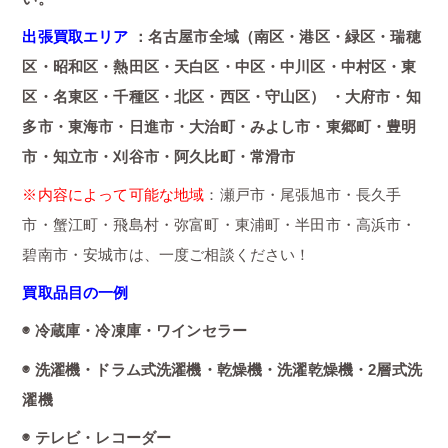
出張買取エリア
：名古屋市全域（南区・港区・緑区・瑞穂
区・昭和区・熱田区・天白区・中区・中川区・中村区・東
区・名東区・千種区・北区・西区・守山区） ・大府市・知
多市・東海市・日進市・大治町・みよし市・東郷町・豊明
市・知立市・刈谷市・阿久比町・常滑市
※内容によって可能な地域
：瀬戸市・尾張旭市・長久手
市・蟹江町・飛島村・弥富町・東浦町・半田市・高浜市・
碧南市・安城市は、一度ご相談ください！
買取品目の一例
◉ 冷蔵庫・冷凍庫・ワインセラー
◉ 洗濯機・ドラム式洗濯機・乾燥機・洗濯乾燥機・2層式洗
濯機
◉ テレビ・レコーダー