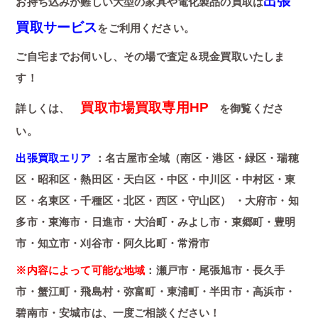
出張
お持ち込みが難しい大型の家具や電化製品の買取は
買取サービス
をご利用ください。
ご自宅までお伺いし、その場で査定＆現金買取いたしま
す！
買取市場買取専用HP
詳しくは、
を御覧くださ
い。
出張買取エリア
：名古屋市全域（南区・港区・緑区・瑞穂
区・昭和区・熱田区・天白区・中区・中川区・中村区・東
区・名東区・千種区・北区・西区・守山区） ・大府市・知
多市・東海市・日進市・大治町・みよし市・東郷町・豊明
市・知立市・刈谷市・阿久比町・常滑市
※内容によって可能な地域
：瀬戸市・尾張旭市・長久手
市・蟹江町・飛島村・弥富町・東浦町・半田市・高浜市・
碧南市・安城市は、一度ご相談ください！